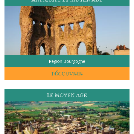
Demande
de
devis
Contact
Région Bourgogne
DÉCOUVRIR
LE MOYEN AGE