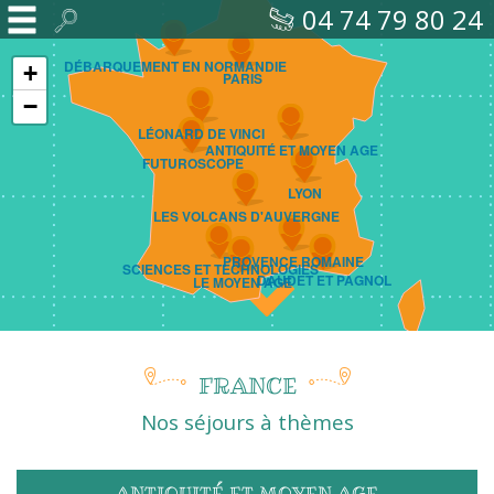
04 74 79 80 24
DÉBARQUEMENT EN NORMANDIE
+
PARIS
−
LÉONARD DE VINCI
ANTIQUITÉ ET MOYEN AGE
FUTUROSCOPE
LYON
LES VOLCANS D'AUVERGNE
PROVENCE ROMAINE
SCIENCES ET TECHNOLOGIES
DAUDET ET PAGNOL
LE MOYEN AGE
Accueil
Voyages
sur
FRANCE
mesure
Nos séjours à thèmes
ANTIQUITÉ ET MOYEN AGE