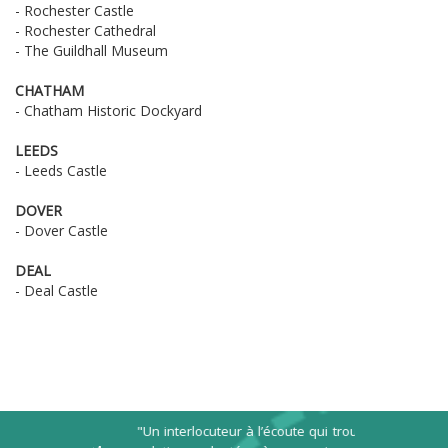
- Rochester Castle
- Rochester Cathedral
- The Guildhall Museum
CHATHAM
- Chatham Historic Dockyard
LEEDS
- Leeds Castle
DOVER
- Dover Castle
DEAL
- Deal Castle
"Un interlocuteur à l’écoute qui trouve des
"Agence efficac