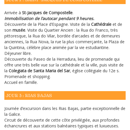
Demande
Arrivée à
St-Jacques de Compostelle
.
de
Immobilisation de l’autocar pendant 9 heures.
Découverte de la Place d’Espagne. Visite de la
Cathédrale
et de
devis
son
musée
. Visite du Quartier Ancien : la Rua do Franco, très
pittoresque, la Rua do Vilar, bordée d’arcades et de demeures
anciennes, la Rua Nova, la rue la plus commerçante, la Plaza de
la Quintina, célèbre place animée par la vie estudiantine.
Contact
Déjeuner libre.
Découverte du Paseo de la Herradura, lieu de promenade qui
offre une très belle vue sur la cathédrale et la ville, puis visite de
la
Colegiata de Santa Maria del Sar
, église collégiale du 12e s.
Promenade et shopping.
Accueil en famille.
JOUR 3 : RIAS BAJAS
Journée d’excursion dans les Rias Bajas, partie exceptionnelle de
la Galice.
Circuit de découverte de cette côte privilégiée, aux profondes
échancrures et aux stations balnéaires typiques et luxueuses.