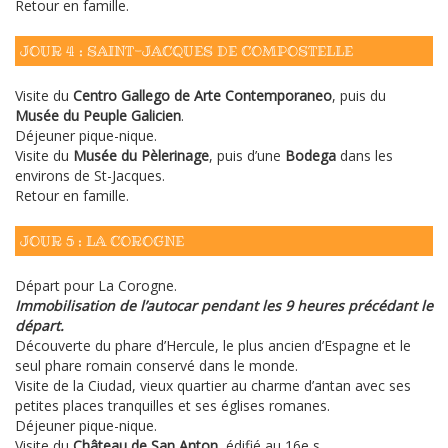
Retour en famille.
JOUR 4 : SAINT-JACQUES DE COMPOSTELLE
Visite du
Centro Gallego de Arte Contemporaneo
, puis du
Musée du Peuple Galicien
.
Déjeuner pique-nique.
Visite du
Musée du Pèlerinage
, puis d’une
Bodega
dans les
environs de St-Jacques.
Retour en famille.
JOUR 5 : LA COROGNE
Départ pour La Corogne.
Immobilisation de l’autocar pendant les 9 heures précédant le
départ.
Découverte du phare d’Hercule, le plus ancien d’Espagne et le
seul phare romain conservé dans le monde.
Visite de la Ciudad, vieux quartier au charme d’antan avec ses
petites places tranquilles et ses églises romanes.
Déjeuner pique-nique.
Visite du
Château de San Anton
, édifié au 16e s.