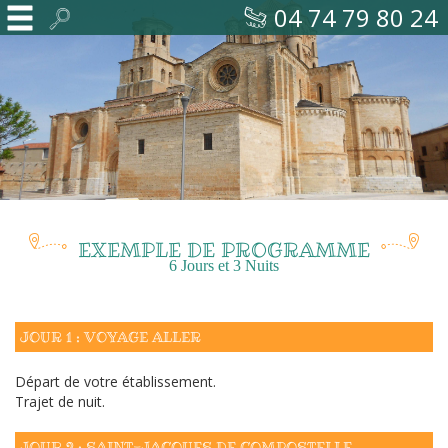
04 74 79 80 24
EXEMPLE DE PROGRAMME
Accueil
6 Jours et 3 Nuits
Voyages
JOUR 1 : VOYAGE ALLER
sur
mesure
Départ de votre établissement.
Trajet de nuit.
JOUR 2 : SAINT-JACQUES DE COMPOSTELLE