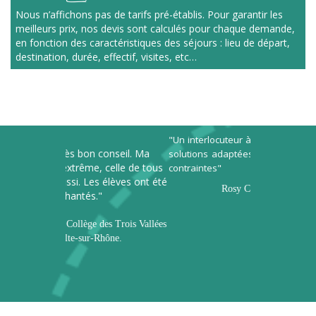
Nous n’affichons pas de tarifs pré-établis. Pour garantir les
meilleurs prix, nos devis sont calculés pour chaque demande,
en fonction des caractéristiques des séjours : lieu de départ,
destination, durée, effectif, visites, etc…
"Un interlocuteur à l’écoute qui trouve des
"Agence effica
onseil. Ma
solutions adaptées à vos envies et à vos
M. Gasset fa
 celle de tous
contr
aintes"
programmes
 élèves ont été
exigeants et 
Rosy Caire – Belley
"
recommander p
en Italie."
es Trois Vallées
David Ferro
hône.